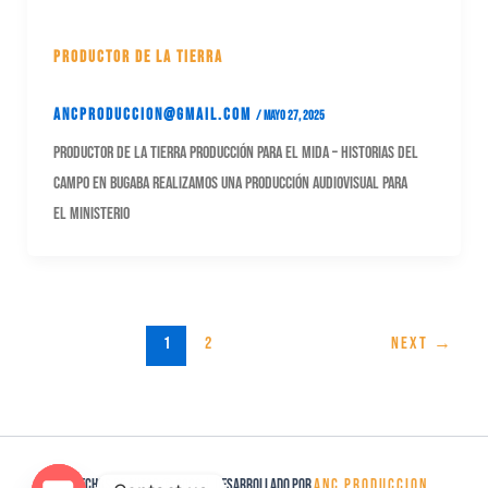
Productor de la Tierra
ancproduccion@gmail.com
/
mayo 27, 2025
Productor de la Tierra Producción para el MIDA – Historias del
Campo en Bugaba Realizamos una producción audiovisual para
el Ministerio
1
2
Next
→
ANC PRODUCCION
Derechos de autor © 2026 | Desarrollado por